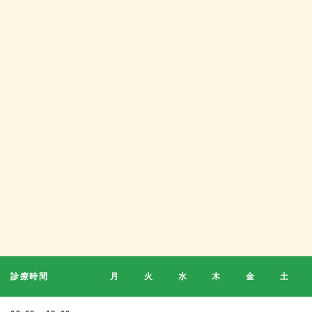
診療時間
月
火
水
木
金
土